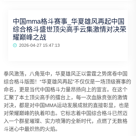
中国mma格斗赛事_华夏雄风再起中国
综合格斗盛世顶尖高手云集激情对决荣
耀巅峰之战
2026-04-27 15:47:13
拳风激荡，八角笼中，华夏雄风正以雷霆之势席卷中国
综合格斗版图！“华夏雄风再起”不仅仅是一场顶级赛事的
命名，更是当代中国格斗力量昂扬向上的宣言。在这个
汇聚了本土顶尖高手的擂台上，每一次血脉贲张的激情
对决，都是对中国MMA运动发展成就的直接彰显，也是
对荣耀巅峰的执着叩击。它标志着中国综合格斗已然迈
入一个群星璀璨、实力喷薄的全新时代，点燃了无数格
斗迷心中最炽热的火焰。