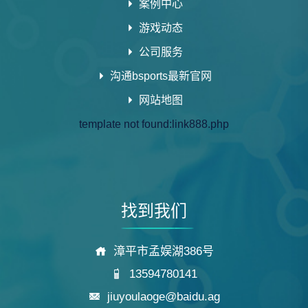
案例中心
游戏动态
公司服务
沟通bsports最新官网
网站地图
template not found:link888.php
找到我们
漳平市孟娱湖386号
13594780141
jiuyoulaoge@baidu.ag