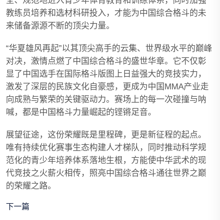
全、规范地进入青少年体育教育和训练体系，同时加强
教练员培养和选材科研投入，才能为中国综合格斗的未
来储备源源不断的顶尖力量。
“华夏雄风再起”以其顶尖高手的云集、世界级水平的巅峰
对决，激情点燃了中国综合格斗的盛世华章。它不仅彰
显了中国选手在国际格斗版图上日益强大的竞技实力，
激发了深层的民族文化自豪感，更成为中国MMA产业走
向成熟与繁荣的关键驱动力。赛场上的每一次碰撞与呐
喊，都是中国格斗力量崛起的铿锵足音。
展望征途，这份荣耀既是里程碑，更是新征程的起点。
唯有持续优化赛事生态构建人才梯队，同时推动科学规
范化的青少年培养体系落地生根，方能使中华武术的现
代竞技之火薪火相传，照亮中国综合格斗通往世界之巅
的荣耀之路。
下一篇