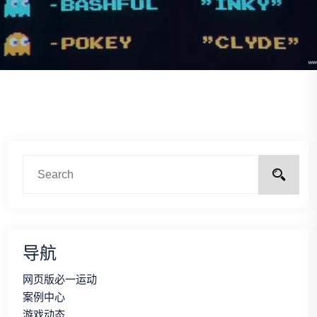
导航
网页版必一运动
案例中心
游戏动态