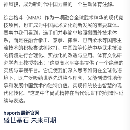
神风貌，成为新时代中国力量的一个生动体育注解。
综合格斗（MMA）作为一项融合全球武术精华的现代竞
技项目，也正成为中国武术文化创新发展的重要载体。
赛事中我们看到，选手们并非简单地照搬国外技术体
系，而是在融合拳击、泰拳、摔跤、巴西柔术等国际主
流技术的积极尝试将散打、中国跤等传统中华武术技法
的精髓进行合理化、实战化的改造与应用。体育文化研
究学者王教授指出：“这类高水平赛事提供了一个绝佳的
实践与审视平台。它促使我们深入思考如何在全球化语
境下，既广泛吸纳世界先进格斗理念，又能创造性地传
承和发展中国武术的独特价值，实现传统技击智慧的现
代化转化。”这是中华尚武精神在当代语境下的创造性延
续与表达。
bsports最新官网
盛世基石 未来可期