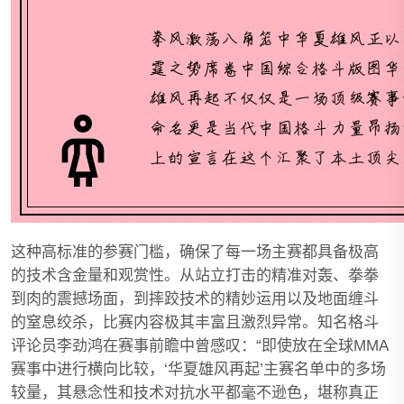
这种高标准的参赛门槛，确保了每一场主赛都具备极高
的技术含金量和观赏性。从站立打击的精准对轰、拳拳
到肉的震撼场面，到摔跤技术的精妙运用以及地面缠斗
的窒息绞杀，比赛内容极其丰富且激烈异常。知名格斗
评论员李劲鸿在赛事前瞻中曾感叹：“即使放在全球MMA
赛事中进行横向比较，‘华夏雄风再起’主赛名单中的多场
较量，其悬念性和技术对抗水平都毫不逊色，堪称真正